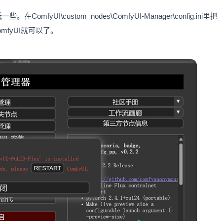
\custom_nodes\ComfyUI-Manager\config.ini里把
，重启ComfyUI就可以了。