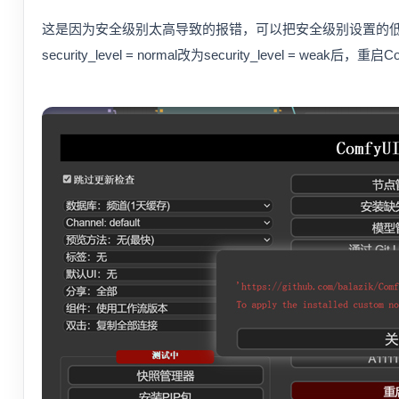
这是因为安全级别太高导致的报错，可以把安全级别设置的低一些。在ComfyUI
security_level = normal改为security_level = weak后